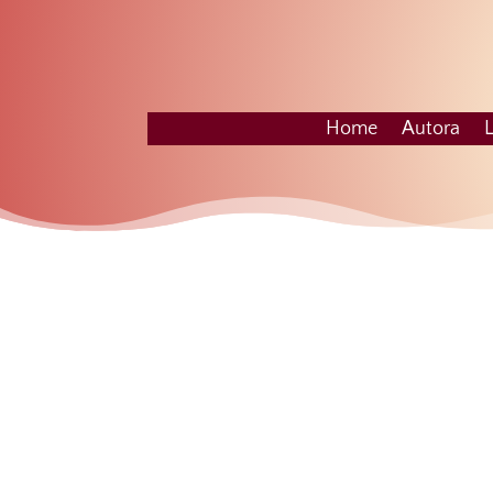
Home
Autora
L