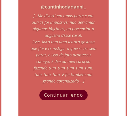
@cantinhodadanni_
[…
Me diverti em umas parte e em
outras foi impossível não derramar
algumas lágrimas, ao presenciar a
angústia desse casal.
Esse livro tem uma leitura gostosa
que flui e te instiga a querer ler sem
parar, e isso de fato aconteceu
comigo. E deixou meu coração
fazendo tum, tum, tum, tum, tum,
tum, tum, tum. E foi também um
grande aprendizado….]
Continuar lendo