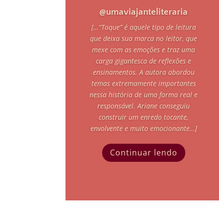
@umaviajanteliteraria
[…
“Toque” é aquele tipo de leitura
que deixa sua marca no leitor, que
mexe com as emoções e traz uma
carga gigantesca de reflexões e
ensinamentos. A autora abordou
temas extremamente importantes
nessa história de uma forma real e
responsável. Ariane conseguiu
construir um enredo tocante,
envolvente e muito emocionante…]
Continuar lendo