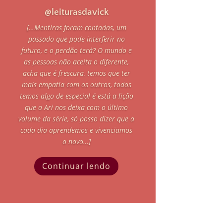
@leiturasdavick
[…
Mentiras foram contadas, um
passado que pode interferir no
futuro, e o perdão terá?
O mundo e
as pessoas não aceita o diferente,
acha que é frescura, temos que ter
mais empatia com os outros, todos
temos algo de especial é está a lição
que a Ari nos deixa com o último
volume da série, só posso dizer que a
cada dia aprendemos e vivenciamos
o novo…]
Continuar lendo