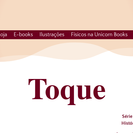
oja
E-books
Ilustrações
Físicos na Unicorn Books
Toque
Série
Histó